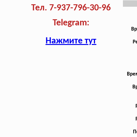
Тел. 7-937-796-30-96
Telegram:
Вр
Нажмите тут
Р
Врем
В
П