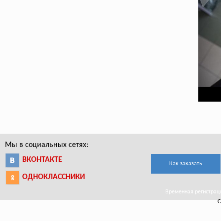
Мы в социальных сетях:
ВКОНТАКТЕ
Как заказать
ОДНОКЛАССНИКИ
Временная регистраци
С