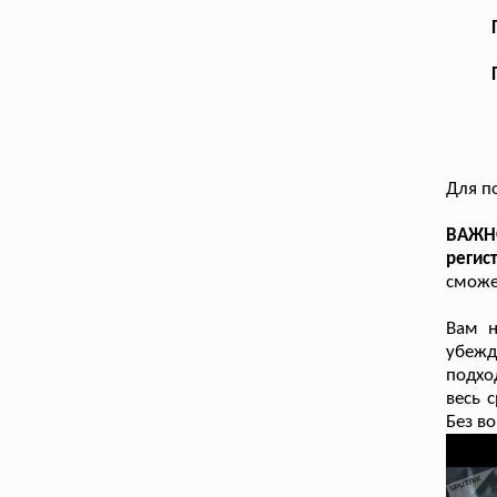
Для п
ВАЖНО
регис
сможе
Вам н
убежд
подхо
весь 
Без в