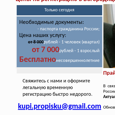
Только сегодня
Необходимые документы:
- паспорта гражданина России;
Цена наших услугу:
от 8 000
рублей - 1 человек (квартал)
от 7 000
рублей - 1 взрослый
Бесплатно
несовершеннолетние
Прай
Свяжитесь с нами и оформите
В свя
легальную временную
Росси
регистрацию быстро недорого.
Актуа
kupi.propisku@gmail.com
Обнов